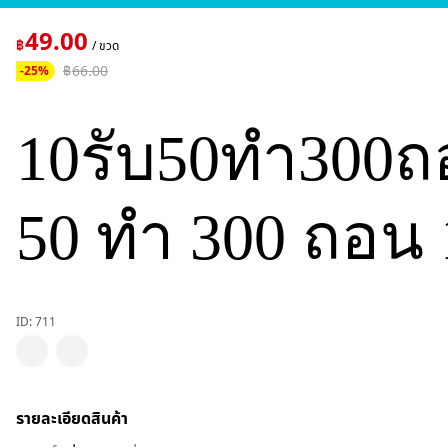
49.00
฿
/ ขวด
฿
66.00
-25%
10รับ50ทํา300ถ
50 ทำ 300 ถอน 
ID: 711
รายละเอียดสินค้า