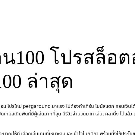
อน100 โปรสล็อตอ
00 ล่าสุด
ดือน โปรใหม่ pergaround มาแรง ไม่ต้องทำเทิร์น โบนัสแตก ถอนเงินได้
เกมส์เดิมพันที่มีผู้เล่นมากที่สุด มีรีวิวจำนวนมาก เล่นเ คลาดิ้ง ได้แล้ว
ให้ดี เลือกเล่นเกมที่เหมาะสมและเข้าใจในกติกา พร้อมทั้งใช้ประโยชน