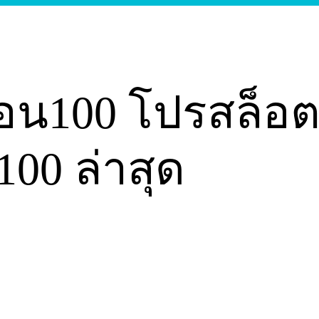
อน100 โปรสล็อต
100 ล่าสุด