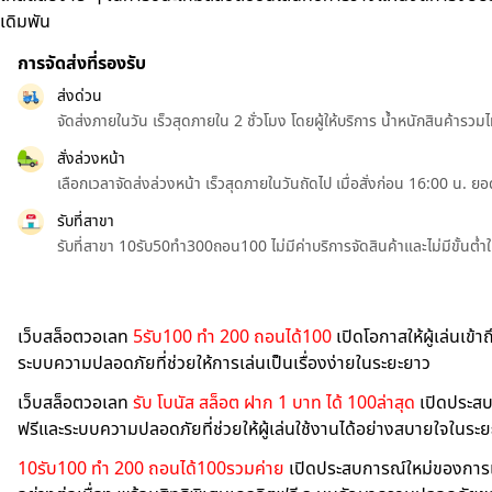
เดิมพัน
การจัดส่งที่รองรับ
ส่งด่วน
จัดส่งภายในวัน เร็วสุดภายใน 2 ชั่วโมง โดยผู้ให้บริการ น้ำหนักสินค้ารวมไ
สั่งล่วงหน้า
เลือกเวลาจัดส่งล่วงหน้า เร็วสุดภายในวันถัดไป เมื่อสั่งก่อน 16:00 น. ยอด
รับที่สาขา
รับที่สาขา 10รับ50ทํา300ถอน100 ไม่มีค่าบริการจัดสินค้าและไม่มีขั้นต่ำใน
เว็บสล็อตวอเลท
5รับ100 ทํา 200 ถอนได้100
เปิดโอกาสให้ผู้เล่นเข้
ระบบความปลอดภัยที่ช่วยให้การเล่นเป็นเรื่องง่ายในระยะยาว
เว็บสล็อตวอเลท
รับ โบนัส สล็อต ฝาก 1 บาท ได้ 100ล่าสุด
เปิดประสบก
ฟรีและระบบความปลอดภัยที่ช่วยให้ผู้เล่นใช้งานได้อย่างสบายใจในระ
10รับ100 ทํา 200 ถอนได้100รวมค่าย
เปิดประสบการณ์ใหม่ของการเล่