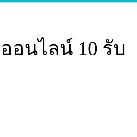
ออนไลน์ 10 รับ