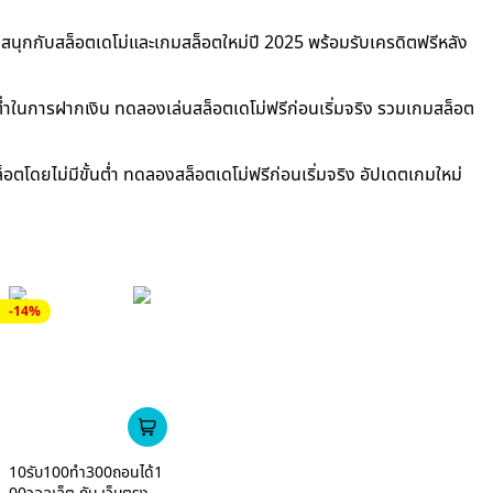
็ว สนุกกับสล็อตเดโม่และเกมสล็อตใหม่ปี 2025 พร้อมรับเครดิตฟรีหลัง
ั้นต่ำในการฝากเงิน ทดลองเล่นสล็อตเดโม่ฟรีก่อนเริ่มจริง รวมเกมสล็อต
็อตโดยไม่มีขั้นต่ำ ทดลองสล็อตเดโม่ฟรีก่อนเริ่มจริง อัปเดตเกมใหม่
-14%
10รับ100ทํา300ถอนได้1