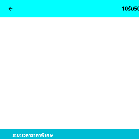
10รับ5
ระยะเวลาราคาพิเศษ